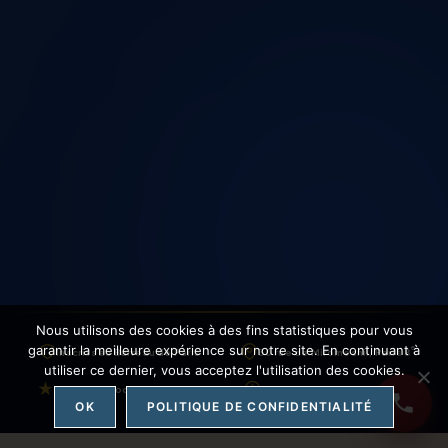
☎
01 86 95 83 98
Décrivez-nous votre
Nous utilisons des cookies à des fins statistiques pour vous
situation
garantir la meilleure expérience sur notre site. En continuant à
e
Inscrits au Barreau de Paris
30 rue de Miromesnil, Paris 8
utiliser ce dernier, vous acceptez l'utilisation des cookies.
4,9/5
sur Google · 120+ avis
Plus de 20 ans d'expérience
OK
POLITIQUE DE CONFIDENTIALITÉ