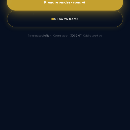
Prendre rendez-vous
01 86 95 83 98
Premier appel
offert
· Consultation :
300 € HT
· Cabinet ou visio