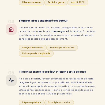
Mise en demeure
Référé urgence
Art. 145 CPC
04
Engager la responsabilité de l'auteur
Une fois l'auteur identifié, l'avocat l'assigne devant le tribunal
judiciaire pour obtenir des
dommages et intérêts
. Si les faits
constituent une dénonciation calomnieuse, un dépôt de plainte
pénale peut être envisagé parallèlement.
Assignation au fond
Dommages et intérêts
Plainte pénale si applicable
05
Piloter la stratégie de réputation en sortie de crise
Au-delà du retrait, l'avocat accompagne la restauration de votre
image en ligne : réponse publique calibrée, sollicitation d'avis
authentiques auprès de vos clients satisfaits, coordination avec
votre agence si nécessaire — dans le strict respect des règles
déontologiques et des CGU des plateformes.
Réponse publique
Stratégie post-crise