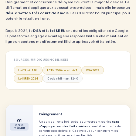
Dénigrement et concurrence déloyale couvrent la majorité des cas. La
diffamation s'applique aux accusations précises — mais elle impose un
délai d'action très court de 3 mois
. La LCEN reste l'outil principal pour
obtenir le retrait en ligne.
Depuis 2024, le
DSA
et la
loi SREN
ont durci les obligations de Google :
la plateforme engage davantage sa responsabilité si elle maintient en
ligne un contenu manifestement illicite après avoir été alertée.
SOURCES JURIDIQUES MOBILISÉES
Loi 29 juil. 1881
LCEN 2004 — art. 6-3
DSA 2022
Loi SREN 2024
Code civil — art. 1240
Dénigrement
01
Un avis qui jette le discrédit sur votre entreprise
sans
LE PLUS
s'appuyer sur des faits sérieux
constitue un acte de
FRÉQUENT
concurrence déloyale. Cas typique : un concurrent qui
poste pour détourner votre clientèle.