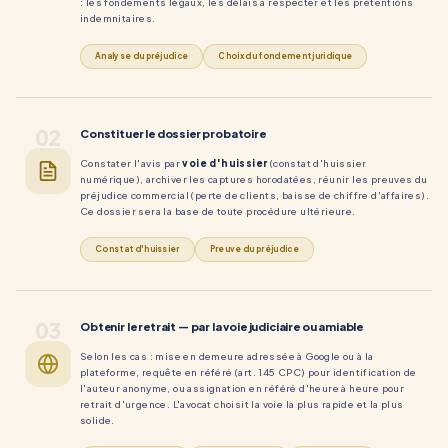
: les fondements légaux, les délais à respecter et les prétentions
indemnitaires.
Analyse du préjudice
Choix du fondement juridique
02
Constituer le dossier probatoire
Constater l'avis par
voie d'huissier
(constat d'huissier
numérique), archiver les captures horodatées, réunir les preuves du
préjudice commercial (perte de clients, baisse de chiffre d'affaires).
Ce dossier sera la base de toute procédure ultérieure.
Constat d'huissier
Preuve du préjudice
03
Obtenir le retrait — par la voie judiciaire ou amiable
Selon les cas : mise en demeure adressée à Google ou à la
plateforme, requête en référé (art. 145 CPC) pour identification de
l'auteur anonyme, ou assignation en référé d'heure à heure pour
retrait d'urgence. L'avocat choisit la voie la plus rapide et la plus
solide.