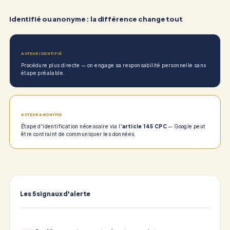
Identifié ou anonyme : la différence change tout
AUTEUR IDENTIFIÉ
Procédure plus directe — on engage sa responsabilité personnelle sans
étape préalable.
AUTEUR ANONYME
Étape d'identification nécessaire via l'
article 145 CPC
— Google peut
être contraint de communiquer les données.
Les 5 signaux d'alerte