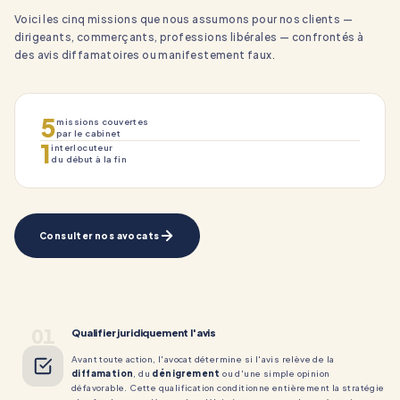
Voici les cinq missions que nous assumons pour nos clients —
dirigeants, commerçants, professions libérales — confrontés à
des avis diffamatoires ou manifestement faux.
5
missions couvertes
par le cabinet
1
interlocuteur
du début à la fin
Consulter nos avocats
01
Qualifier juridiquement l'avis
Avant toute action, l'avocat détermine si l'avis relève de la
diffamation
, du
dénigrement
ou d'une simple opinion
défavorable. Cette qualification conditionne entièrement la stratégie