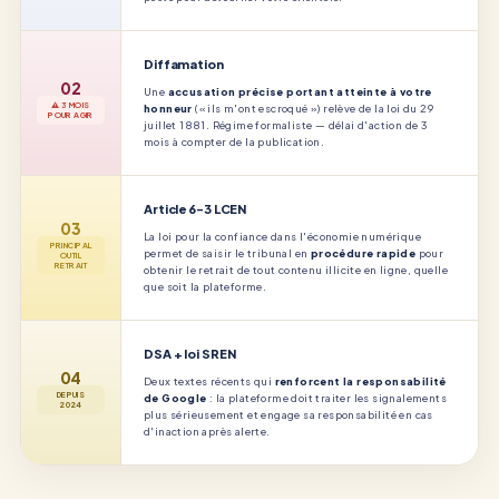
Diffamation
02
Une
accusation précise portant atteinte à votre
⚠ 3 MOIS
honneur
(« ils m'ont escroqué ») relève de la loi du 29
POUR AGIR
juillet 1881. Régime formaliste — délai d'action de 3
mois à compter de la publication.
Article 6-3 LCEN
03
La loi pour la confiance dans l'économie numérique
PRINCIPAL
permet de saisir le tribunal en
procédure rapide
pour
OUTIL
RETRAIT
obtenir le retrait de tout contenu illicite en ligne, quelle
que soit la plateforme.
DSA + loi SREN
04
Deux textes récents qui
renforcent la responsabilité
DEPUIS
de Google
: la plateforme doit traiter les signalements
2024
plus sérieusement et engage sa responsabilité en cas
d'inaction après alerte.