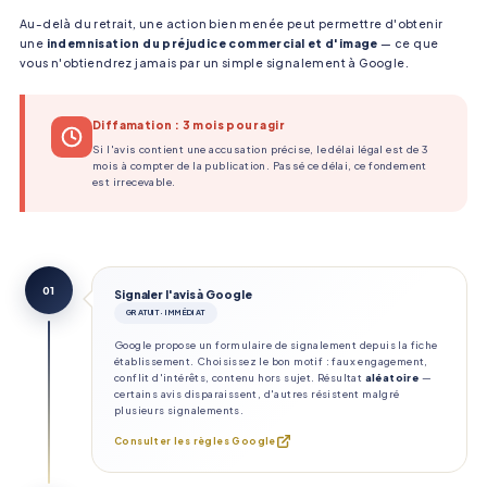
Au-delà du retrait, une action bien menée peut permettre d'obtenir
une
indemnisation du préjudice commercial et d'image
— ce que
vous n'obtiendrez jamais par un simple signalement à Google.
Diffamation : 3 mois pour agir
Si l'avis contient une accusation précise, le délai légal est de 3
mois à compter de la publication. Passé ce délai, ce fondement
est irrecevable.
01
Signaler l'avis à Google
GRATUIT · IMMÉDIAT
Google propose un formulaire de signalement depuis la fiche
établissement. Choisissez le bon motif : faux engagement,
conflit d'intérêts, contenu hors sujet. Résultat
aléatoire
—
certains avis disparaissent, d'autres résistent malgré
plusieurs signalements.
Consulter les règles Google