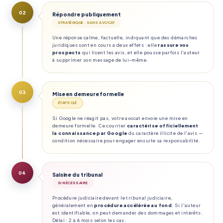
02
Répondre publiquement
STRATÉGIQUE · SANS AVOCAT
Une réponse calme, factuelle, indiquant que des démarches
juridiques sont en cours a deux effets : elle
rassure vos
prospects
qui lisent les avis, et elle pousse parfois l'auteur
à supprimer son message de lui-même.
03
Mise en demeure formelle
ÉTAPE CLÉ
Si Google ne réagit pas, votre avocat envoie une mise en
demeure formelle. Ce courrier
caractérise officiellement
la connaissance par Google
du caractère illicite de l'avis —
condition nécessaire pour engager ensuite sa responsabilité.
04
Saisine du tribunal
SI NÉCESSAIRE
Procédure judiciaire devant le tribunal judiciaire,
généralement en
procédure accélérée au fond
. Si l'auteur
est identifiable, on peut demander des dommages et intérêts.
Délai : 2 à 6 mois selon les cas.