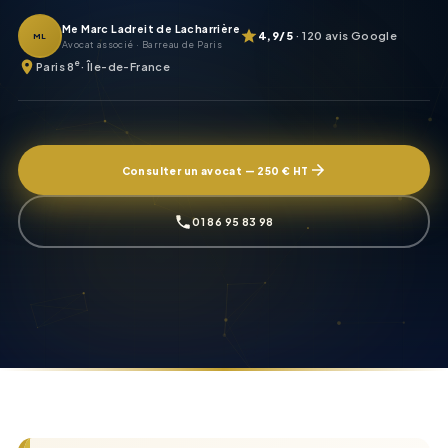
Me Marc Ladreit de Lacharrière
4,9/5
· 120 avis Google
ML
Avocat associé · Barreau de Paris
e
Paris 8
· Île-de-France
Consulter un avocat — 250 € HT
01 86 95 83 98