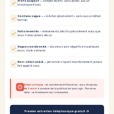
Profil suspect
— compte récent, sans photo, aucun
historique d'avis.
Contenu vague
— « à éviter absolument » sans aucun détail
factuel.
Faits inventés
— événements décrits précisément mais que
vous n'avez jamais vécus.
Vague coordonnée
— plusieurs avis négatifs en quelques
jours, style similaire.
Non-client avéré
— personne n'ayant manifestement jamais
fait appel à vous.
Délai critique :
en matière de diffamation, vous disposez
de
3 mois
à compter de la publication pour agir. Passé ce
délai, ce fondement est irrecevable.
Premier entretien téléphonique gratuit