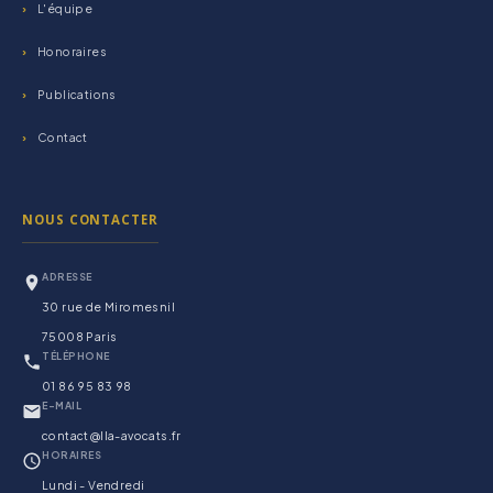
L'équipe
Honoraires
Publications
Contact
NOUS CONTACTER
ADRESSE
30 rue de Miromesnil
75008 Paris
TÉLÉPHONE
01 86 95 83 98
E-MAIL
contact@lla-avocats.fr
HORAIRES
Lundi - Vendredi