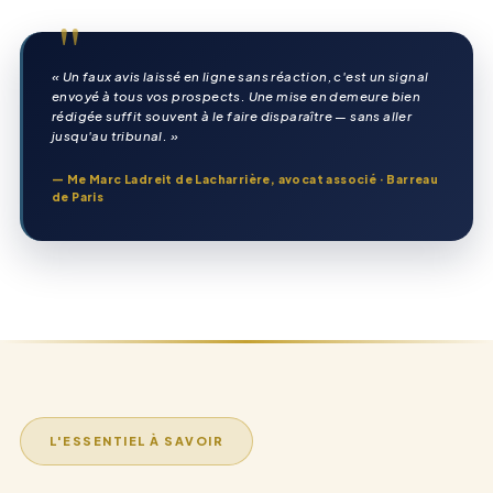
"
« Un faux avis laissé en ligne sans réaction, c'est un signal
envoyé à tous vos prospects. Une mise en demeure bien
rédigée suffit souvent à le faire disparaître — sans aller
jusqu'au tribunal. »
— Me Marc Ladreit de Lacharrière, avocat associé · Barreau
de Paris
L'ESSENTIEL À SAVOIR