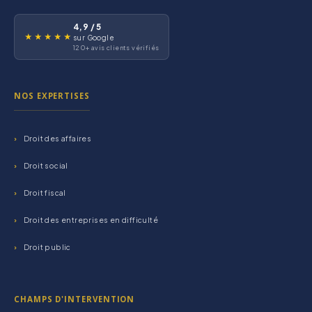
4,9 / 5
★★★★★
sur Google
120+ avis clients vérifiés
NOS EXPERTISES
Droit des affaires
Droit social
Droit fiscal
Droit des entreprises en difficulté
Droit public
CHAMPS D'INTERVENTION