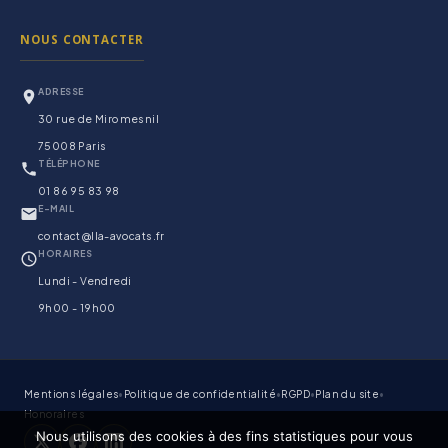
NOUS CONTACTER
ADRESSE
30 rue de Miromesnil
75008 Paris
TÉLÉPHONE
01 86 95 83 98
E-MAIL
contact@lla-avocats.fr
HORAIRES
Lundi - Vendredi
9h00 - 19h00
☎
01 86 95 83 98
Mentions légales
•
Politique de confidentialité
•
RGPD
•
Plan du site
•
Honoraires
Décrivez-nous votre
Nous utilisons des cookies à des fins statistiques pour vous