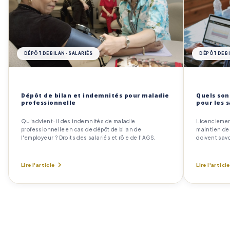
DÉPÔT DE BILAN · SALARIÉS
DÉPÔT DE BI
Dépôt de bilan et indemnités pour maladie
Quels son
professionnelle
pour les s
Qu'advient-il des indemnités de maladie
Licenciemen
professionnelle en cas de dépôt de bilan de
maintien des
l'employeur ? Droits des salariés et rôle de l'AGS.
doivent savo
Lire l'article
Lire l'article