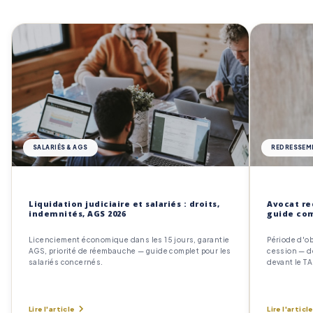
SALARIÉS & AGS
REDRESSEME
Liquidation judiciaire et salariés : droits,
Avocat re
indemnités, AGS 2026
guide com
Licenciement économique dans les 15 jours, garantie
Période d'ob
AGS, priorité de réembauche — guide complet pour les
cession — dé
salariés concernés.
devant le TA
Lire l'article
Lire l'article