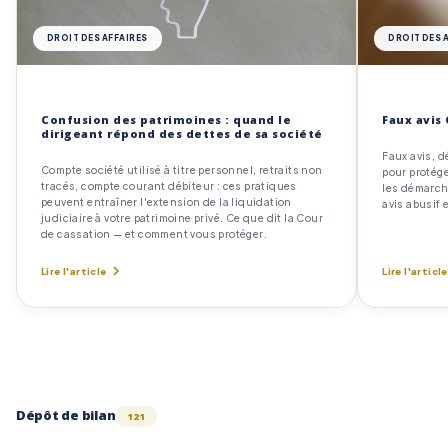
DROIT DES AFFAIRES
DROIT DES 
Confusion des patrimoines : quand le
Faux avis
dirigeant répond des dettes de sa société
Faux avis, d
Compte société utilisé à titre personnel, retraits non
pour protége
tracés, compte courant débiteur : ces pratiques
les démarche
peuvent entraîner l'extension de la liquidation
avis abusif 
judiciaire à votre patrimoine privé. Ce que dit la Cour
de cassation — et comment vous protéger.
Lire l'article
Lire l'article
Dépôt de bilan
121