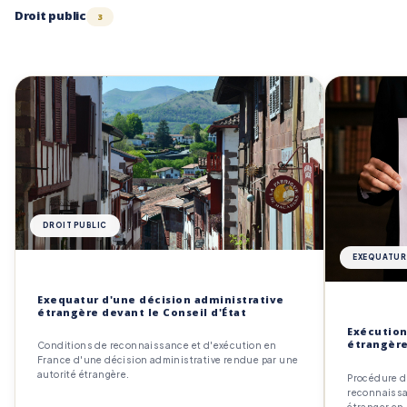
Droit public
3
DROIT PUBLIC
EXEQUATUR
Exequatur d'une décision administrative
étrangère devant le Conseil d'État
Exécution
étrangère
Conditions de reconnaissance et d'exécution en
France d'une décision administrative rendue par une
autorité étrangère.
Procédure d
reconnaissa
étranger en 