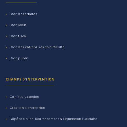
Droit des affaires
Droit social
Droit fiscal
Droit des entreprises en difficulté
Droit public
CHAMPS D'INTERVENTION
Conflit d'associés
Création d'entreprise
Dépôt de bilan, Redressement & Liquidation Judiciaire