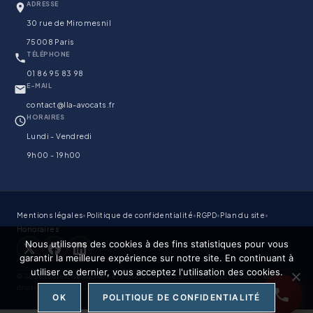
ADRESSE
30 rue de Miromesnil
75008 Paris
TÉLÉPHONE
01 86 95 83 98
E-MAIL
contact@lla-avocats.fr
HORAIRES
Lundi - Vendredi
9h00 - 19h00
☎
01 86 95 83 98
Mentions légales
•
Politique de confidentialité
•
RGPD
•
Plan du site
•
Honoraires
Décrivez-nous votre
Nous utilisons des cookies à des fins statistiques pour vous
situation
garantir la meilleure expérience sur notre site. En continuant à
utiliser ce dernier, vous acceptez l'utilisation des cookies.
© 2026 Ladreit de Lacharriere Avocats — Avocats au Barreau de Paris. Tous
droits réservés.
Site conçu par Rishan S.
OK
POLITIQUE DE CONFIDENTIALITÉ