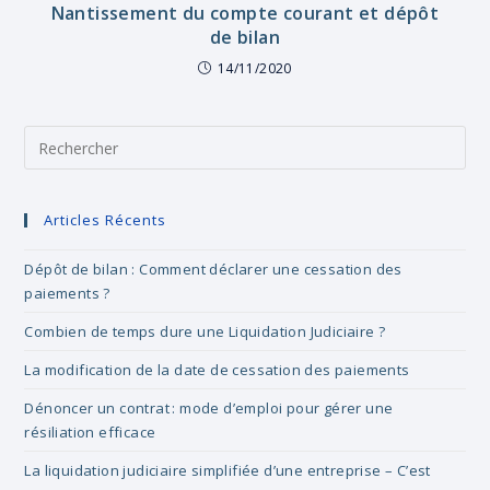
Nantissement du compte courant et dépôt
de bilan
14/11/2020
Pre
Es
to
clo
Articles Récents
the
sea
Dépôt de bilan : Comment déclarer une cessation des
pan
paiements ?
Combien de temps dure une Liquidation Judiciaire ?
La modification de la date de cessation des paiements
Dénoncer un contrat : mode d’emploi pour gérer une
résiliation efficace
La liquidation judiciaire simplifiée d’une entreprise – C’est