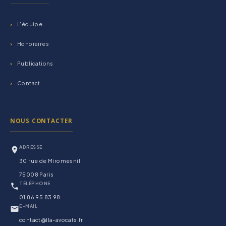
L'équipe
Honoraires
Publications
Contact
NOUS CONTACTER
ADRESSE
30 rue de Miromesnil
75008 Paris
TÉLÉPHONE
01 86 95 83 98
E-MAIL
contact@lla-avocats.fr