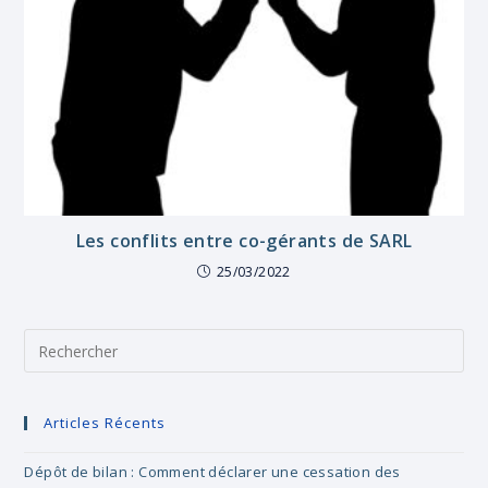
Les conflits entre co-gérants de SARL
25/03/2022
Pre
Es
to
clo
Articles Récents
the
sea
Dépôt de bilan : Comment déclarer une cessation des