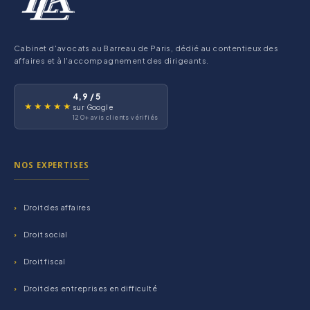
Cabinet d'avocats au Barreau de Paris, dédié au contentieux des
affaires et à l'accompagnement des dirigeants.
4,9 / 5
★★★★★
sur Google
120+ avis clients vérifiés
NOS EXPERTISES
Droit des affaires
Droit social
Droit fiscal
Droit des entreprises en difficulté